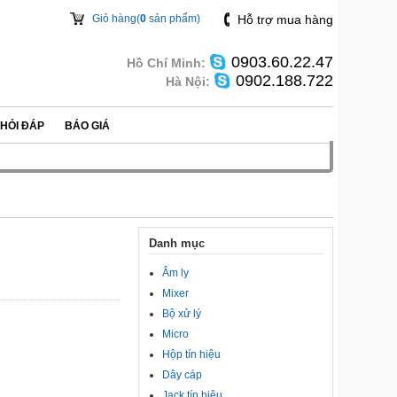
Giỏ hàng(
0
sản phẩm)
Hỗ trợ mua hàng
0903.60.22.47
Hồ Chí Minh:
0902.188.722
Hà Nội:
HỎI ĐÁP
BÁO GIÁ
Danh mục
Âm ly
Mixer
Bộ xử lý
Micro
Hộp tín hiệu
Dây cáp
Jack tín hiệu