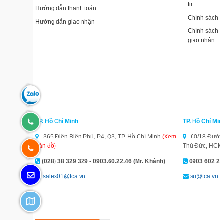
tin
Hướng dẫn thanh toán
Chính sách đ
Hướng dẫn giao nhận
Chính sách
giao nhận
Zalo:
0902188722
HN:
TP. Hồ Chí Minh
TP. Hồ Chí M
365 Điện Biên Phủ, P4, Q3, TP. Hồ Chí Minh
(Xem
60/18 Đường
0904.38.28.58
bản đồ)
Thủ Đức, H
HCM:
(028) 38 329 329 - 0903.60.22.46 (Mr. Khánh)
0903 602 2
0903.060.090
Đăng
sales01@tca.vn
su@tca.vn
ký
Chi
gọi
nhánh