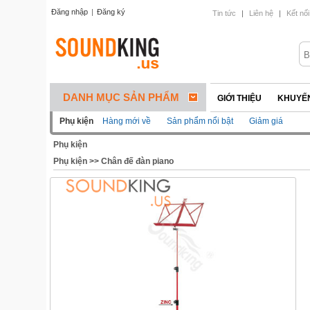
Đăng nhập
|
Đăng ký
Tin tức
|
Liên hệ
|
Kết nối
DANH MỤC SẢN PHẨM
GIỚI THIỆU
KHUYẾN
Phụ kiện
Hàng mới về
Sản phẩm nổi bật
Giảm giá
Phụ kiện
Phụ kiện
>>
Chân đế đàn piano