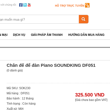
 với chúng tôi :
HỖ TRỢ TRỰC TUYẾN
 MẠI
DỊCH VỤ
GIẢI PHÁP ÂM THANH
HƯỚNG DẪN MUA HÀNG
Chân đế để đàn Piano SOUNDKING DF051
(0 đánh giá)
Mã SKU: SOK230
Mã hàng : DF051
325.500 VND
Bảo hành : 12 tháng
[Giá chưa bao gồm VAT]
Tình trạng : Còn hàng
Xuất xứ: Mới