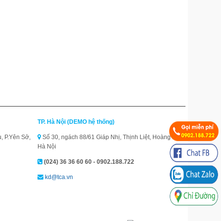
TP. Hà Nội (DEMO hệ thống)
, P.Yên Sở,
Số 30, ngách 88/61 Giáp Nhị, Thịnh Liệt, Hoàng Mai,
Hà Nội
(024) 36 36 60 60 - 0902.188.722
kd@tca.vn