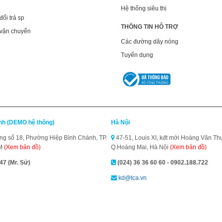
Hệ thống siêu thị
ổi trả sp
THÔNG TIN HỖ TRỢ
 vận chuyển
Các đường dây nóng
Tuyển dụng
inh (DEMO hệ thống)
Hà Nội
 số 18, Phường Hiệp Bình Chánh, TP.
47-51, Louis XI, kđt mới Hoàng Văn Thụ
CM
(Xem bản đồ)
Q.Hoàng Mai, Hà Nội
(Xem bản đồ)
47 (Mr. Sử)
(024) 36 36 60 60 - 0902.188.722
kd@tca.vn