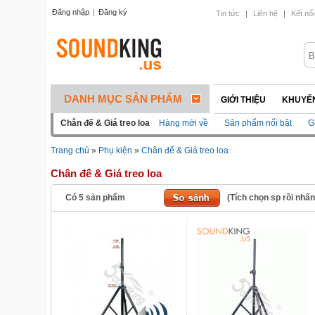
Đăng nhập
|
Đăng ký
Tin tức
|
Liên hệ
|
Kết nối
DANH MỤC SẢN PHẨM
GIỚI THIỆU
KHUYẾN
Chân đế & Giá treo loa
Hàng mới về
Sản phẩm nổi bật
G
Trang chủ
»
Phụ kiện
»
Chân đế & Giá treo loa
Chân đế & Giá treo loa
Có
5
sản phẩm
(Tích chọn sp rồi nhấ