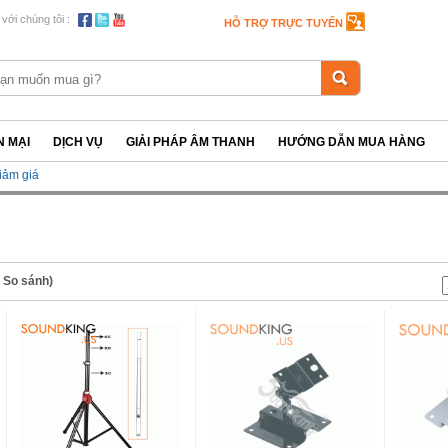
 với chúng tôi :
HỖ TRỢ TRỰC TUYẾN
 MẠI
DỊCH VỤ
GIẢI PHÁP ÂM THANH
HƯỚNG DẪN MUA HÀNG
iảm giá
n So sánh)