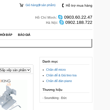
Giỏ hàng(
0
sản phẩm)
Hỗ trợ mua hàng
0903.60.22.47
Hồ Chí Minh:
0902.188.722
Hà Nội:
HỎI ĐÁP
BÁO GIÁ
Danh mục
Chân đế micro
Chân đế & Giá treo loa
Chân đế đàn piano
Thương hiệu
- Soundking - Đức