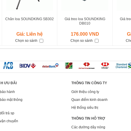
Chân loa SOUNDKING SB302
Giá treo loa SOUNDKING
Giá tr
DB010
Giá: Liên hệ
176.000 VND
G
Chọn so sánh
Chọn so sánh
Ch
H ƯU ĐÃI
THÔNG TIN CÔNG TY
 bảo hành
Giới thiệu công ty
bảo mật thông
Quan điểm kinh doanh
Hệ thống siêu thị
ổi trả sp
THÔNG TIN HỖ TRỢ
 vận chuyển
Các đường dây nóng