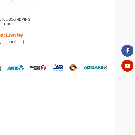
eo loa SOUNDKING
DB011
iá: Liên hệ
ọn so sánh