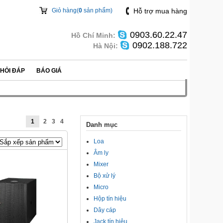
Giỏ hàng(
0
sản phẩm)
Hỗ trợ mua hàng
0903.60.22.47
Hồ Chí Minh:
0902.188.722
Hà Nội:
HỎI ĐÁP
BÁO GIÁ
1
2
3
4
Danh mục
Loa
Âm ly
Mixer
Bộ xử lý
Micro
Hộp tín hiệu
Dây cáp
Jack tín hiệu