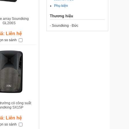
Phụ kiện
Thương hiệu
ne array Soundking
GL206S
- Soundking - Đức
iá: Liên hệ
ọn so sánh
trường có công suất
undking SX15P
iá: Liên hệ
ọn so sánh