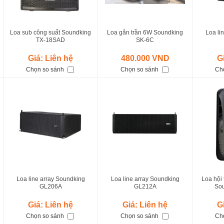
Loa sub công suất Soundking
Loa gắn trần 6W Soundking
Loa li
TX-18SAD
SK-6C
Giá: Liên hệ
480.000 VND
G
Chọn so sánh
Chọn so sánh
Ch
Loa line array Soundking
Loa line array Soundking
Loa hội 
GL206A
GL212A
So
Giá: Liên hệ
Giá: Liên hệ
G
Chọn so sánh
Chọn so sánh
Ch