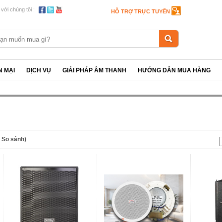
 với chúng tôi :
HỖ TRỢ TRỰC TUYẾN
 MẠI
DỊCH VỤ
GIẢI PHÁP ÂM THANH
HƯỚNG DẪN MUA HÀNG
n So sánh)