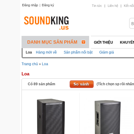
Đăng nhập
|
Đăng ký
Tin tức
|
Liên hệ
|
Kết nối
DANH MỤC SẢN PHẨM
GIỚI THIỆU
KHUYẾN
Loa
Hàng mới về
Sản phẩm nổi bật
Giảm giá
Trang chủ
»
Loa
Loa
Có
89
sản phẩm
(Tích chọn sp rồi nhấ