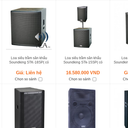
Loa siêu trầm sân khấu
Loa siêu trầm sân khấu
Loa
Soundking STK-18SP( có
Soundking STk-15SP( có
Soundkin
công suất )
công suất )
Giá: Liên hệ
16.580.000 VND
G
Chọn so sánh
Chọn so sánh
Ch