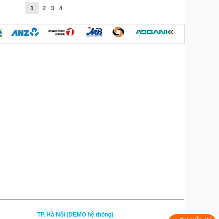
1
2
3
4
TP. Hà Nội (DEMO hệ thống)