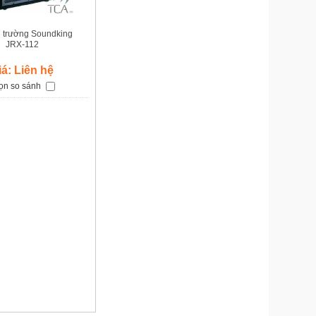
i trường Soundking
JRX-112
iá: Liên hệ
ọn so sánh