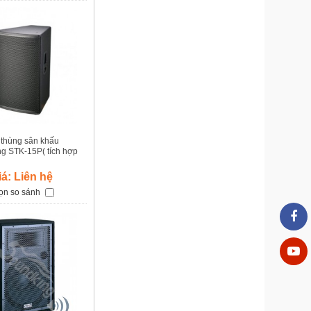
 thùng sân khấu
g STK-15P( tích hợp
công suất)
iá: Liên hệ
ọn so sánh